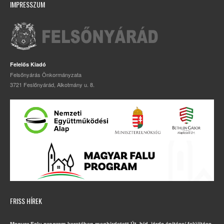
IMPRESSZUM
Felelős Kiadó
Felsőnyárás Önkormányzata
3721 Feslőnyárád, Alkotmány u. 8.
FRISS HÍREK
Magyar Falu program keretében meghirdetett Út, híd, járda építése/ felújítása