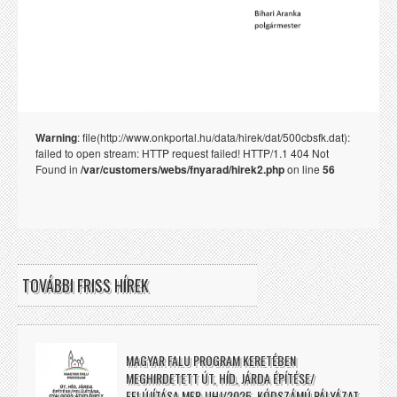
Warning
: file(http://www.onkportal.hu/data/hirek/dat/500cbsfk.dat):
failed to open stream: HTTP request failed! HTTP/1.1 404 Not
Found in
/var/customers/webs/fnyarad/hirek2.php
on line
56
TOVÁBBI FRISS HÍREK
MAGYAR FALU PROGRAM KERETÉBEN
MEGHIRDETETT ÚT, HÍD, JÁRDA ÉPÍTÉSE/
FELÚJÍTÁSA MFP-UHJ/2025. KÓDSZÁMÚ PÁLYÁZAT